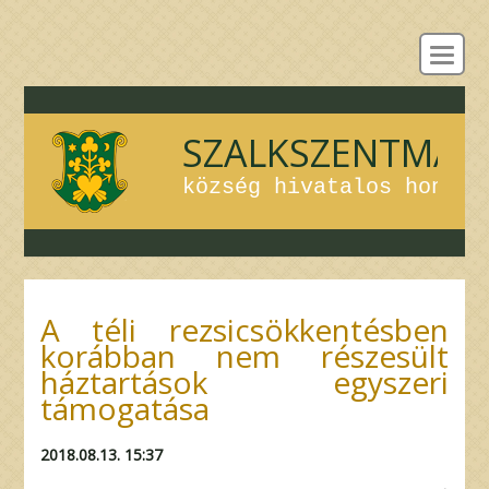
Menü -
SZALKSZENTMÁR
község hivatalos honlap
A téli rezsicsökkentésben
korábban nem részesült
háztartások egyszeri
támogatása
2018.08.13. 15:37