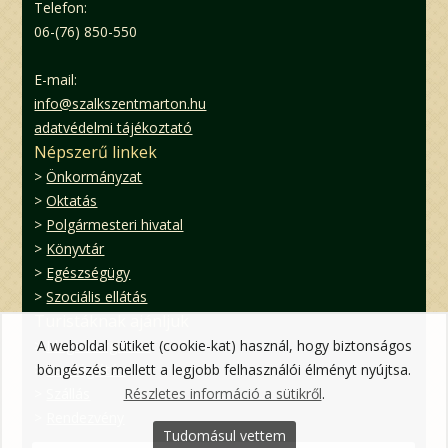
Telefon:
06-(76) 850-550
E-mail:
info@szalkszentmarton.hu
adatvédelmi tájékoztató
Népszerű linkek
>
Önkormányzat
>
Oktatás
>
Polgármesteri hivatal
>
Könyvtár
>
Egészségügy
>
Szociális ellátás
Turistáknak ajánljuk
A weboldal sütiket (cookie-kat) használ, hogy biztonságos
>
Idegenforgalom
böngészés mellett a legjobb felhasználói élményt nyújtsa.
>
Vendéglátás
Részletes információ a sütikről
.
>
Szállás
>
Rendezvény
Tudomásul vettem